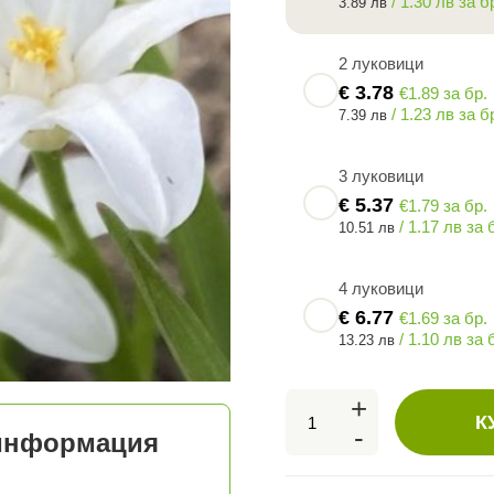
/ 1.30 лв за б
3.89 лв
2 луковици
€
3.78
€1.89 за бр.
/ 1.23 лв за б
7.39 лв
3 луковици
€
5.37
€1.79 за бр.
/ 1.17 лв за 
10.51 лв
4 луковици
€
6.77
€1.69 за бр.
/ 1.10 лв за 
13.23 лв
+
К
-
 информация