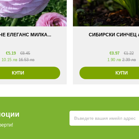
Е ЕЛЕГАНС МИЛКА...
СИБИРСКИ СИНЧЕЦ А
€
5.19
€
8.45
€
0.97
€
1.22
10.15 лв
16.53 лв
1.90 лв
2.39 лв
КУПИ
КУПИ
моции
ферти!