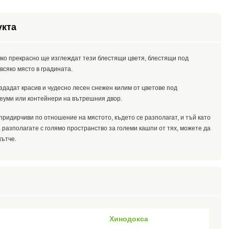
укта
лко прекрасно ще изглеждат тези блестящи цветя, блестящи под
всяко място в градината.
здадат красив и чудесно лесен снежен килим от цветове под
неуми или контейнери на вътрешния двор.
придирчиви по отношение на мястото, където се разполагат, и тъй като
а разполагате с голямо пространство за големи кашпи от тях, можете да
кътче.
Хинодокса