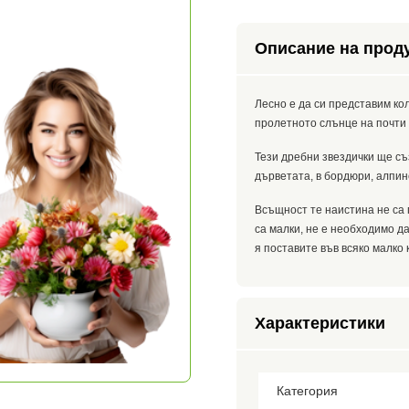
Описание на прод
Лесно е да си представим ко
пролетното слънце на почти 
Тези дребни звездички ще съ
дърветата, в бордюри, алпи
Всъщност те наистина не са 
са малки, не е необходимо д
я поставите във всяко малко 
Характеристики
Категория