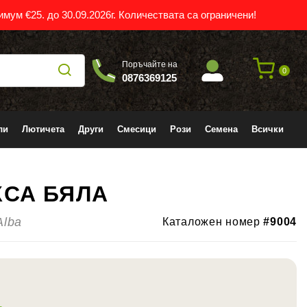
мум €25. до 30.09.2026г. Количествата са ограничени!
Поръчайте на
0
0876369125
ли
Лютичета
Други
Смесици
Рози
Семена
Всички
СА БЯЛА
-15%
Alba
Каталожен номер
#9004