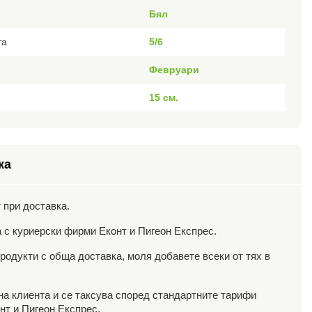
Бял
та
5/6
Февруари
15 см.
ка
 при доставка.
 с куриерски фирми Еконт и Пигеон Експрес.
родукти с обща доставка, моля добавете всеки от тях в
 на клиента и се таксува според стандартните тарифи
нт и Пигеон Експрес.