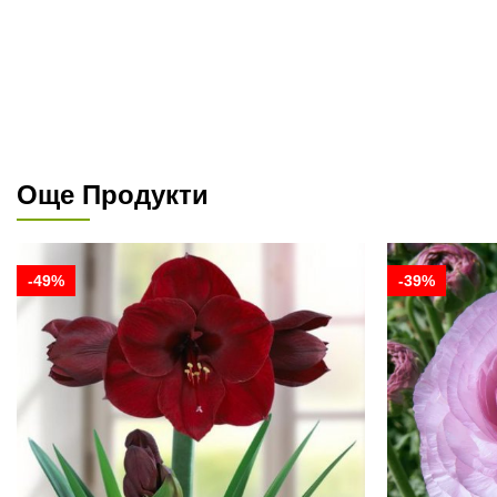
Още Продукти
-49%
-39%