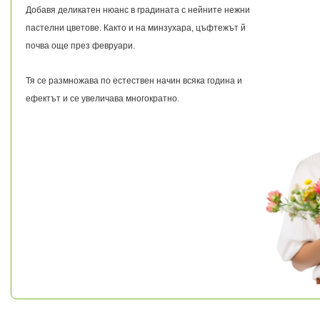
Добавя деликатен нюанс в градината с нейните нежни
пастелни цветове. Както и на минзухара, цъфтежът й
почва още през февруари.
Тя се размножава по естествен начин всяка година и
ефектът и се увеличава многократно.