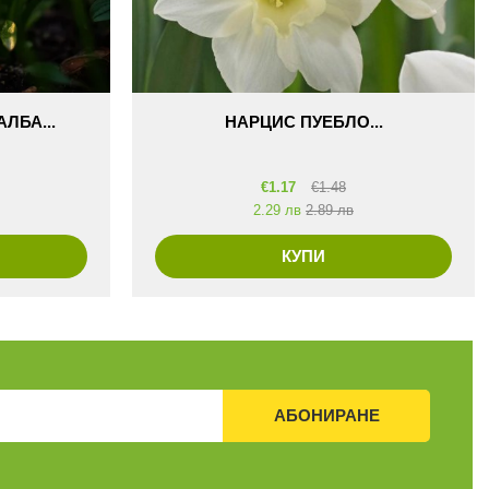
ЛБА...
НАРЦИС ПУЕБЛО...
€
1.17
€
1.48
2.29 лв
2.89 лв
КУПИ
АБОНИРАНЕ