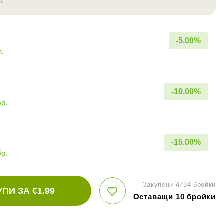
р.
-
5.00
%
р.
-
10.00
%
бр.
-
15.00
%
бр.
Закупени 4734 бройки
УПИ ЗА €
1.99
Оставащи 10 бройки