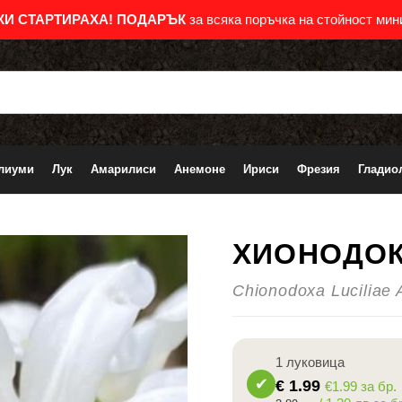
КИ СТАРТИРАХА!
ПОДАРЪК
за всяка поръчка на стойност мини
лиуми
Лук
Амарилиси
Анемоне
Ириси
Фрезия
Гладио
ХИОНОДОК
-15%
Chionodoxa Luciliae 
1 луковица
€
1.99
€1.99 за бр.