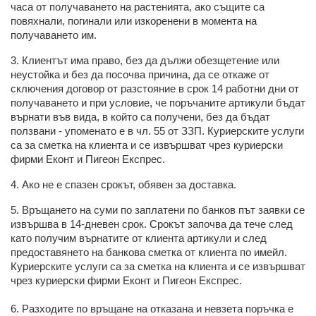
часа от получаването на растенията, ако същите са
повяхнали, погинали или изкоренени в момента на
получаването им.
3. Клиентът има право, без да дължи обезщетение или
неустойка и без да посочва причина, да се откаже от
сключения договор от разстояние в срок 14 работни дни от
получаването и при условие, че поръчаните артикули бъдат
върнати във вида, в който са получени, без да бъдат
ползвани - упоменато е в чл. 55 от ЗЗП. Куриерските услуги
са за сметка на клиента и се извършват чрез куриерски
фирми Еконт и Пигеон Експрес.
4. Ако не е спазен срокът, обявен за доставка.
5. Връщането на суми по заплатени по банков път заявки се
извършва в 14-дневен срок. Срокът започва да тече след
като получим върнатите от клиента артикули и след
предоставянето на банкова сметка от клиента по имейл.
Куриерските услуги са за сметка на клиента и се извършват
чрез куриерски фирми Еконт и Пигеон Експрес.
6. Разходите по връщане на отказана и невзета поръчка е