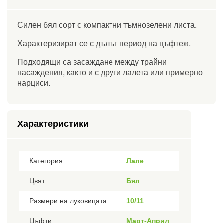
Силен бял сорт с компактни тъмнозелени листа.
Характеризират се с дълъг период на цъфтеж.
Подходящи са засаждане между трайни
насаждения, както и с други лалета или примерно
нарциси.
Характеристики
Категория
Лале
Цвят
Бял
Размери на луковицата
10/11
Цъфти
Март-Април