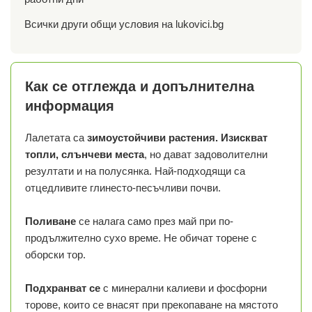
Всички други общи условия на lukovici.bg
Как се отглежда и допълнителна
информация
Лалетата са
зимоустойчиви растения. Изискват
топли, слънчеви места
, но дават задоволителни
резултати и на полусянка. Най-подходящи са
отцедливите глинесто-песъчливи почви.
Поливане
се налага само през май при по-
продължително сухо време. Не обичат торене с
оборски тор.
Подхранват се
с минерални калиеви и фосфорни
торове, които се внасят при прекопаване на мястото