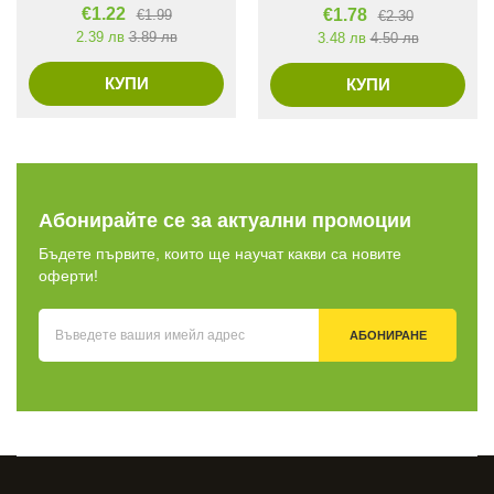
€
1.22
€
1.78
€
1.99
€
2.30
2.39 лв
3.89 лв
3.48 лв
4.50 лв
КУПИ
КУПИ
Абонирайте се за актуални промоции
Бъдете първите, които ще научат какви са новите
оферти!
АБОНИРАНЕ