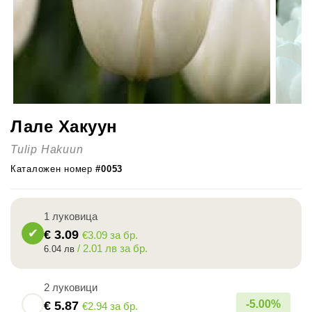
Лале Хакуун
Tulip Hakuun
Каталожен номер
#0053
1 луковица
€
3.09
€3.09 за бр.
/ 2.01 лв за бр.
6.04 лв
2 луковици
-
5.00
%
€
5.87
€2.94 за бр.