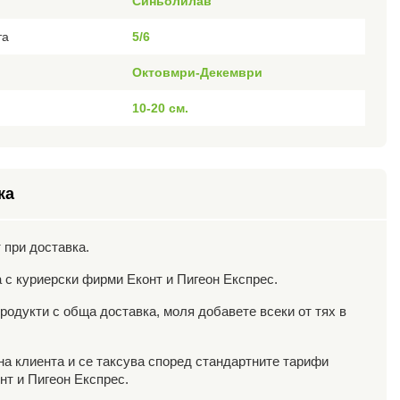
Синьолилав
та
5/6
Октовмри-Декември
10-20 см.
ка
 при доставка.
 с куриерски фирми Еконт и Пигеон Експрес.
родукти с обща доставка, моля добавете всеки от тях в
 на клиента и се таксува според стандартните тарифи
нт и Пигеон Експрес.