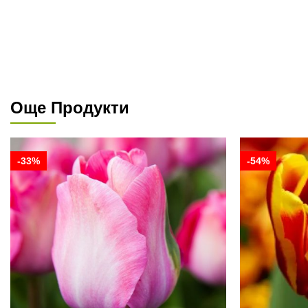
Още Продукти
-33%
-54%