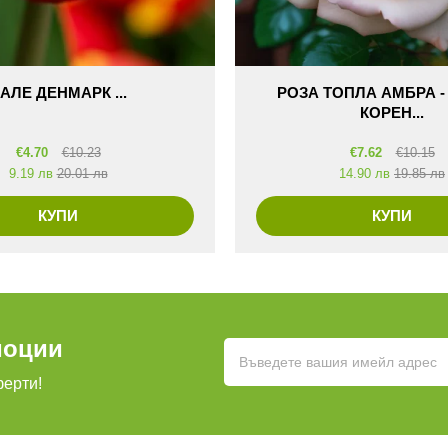
АЛЕ ДЕНМАРК ...
РОЗА ТОПЛА АМБРА -
КОРЕН...
€
4.70
€
10.23
€
7.62
€
10.15
9.19 лв
20.01 лв
14.90 лв
19.85 лв
КУПИ
КУПИ
моции
ферти!