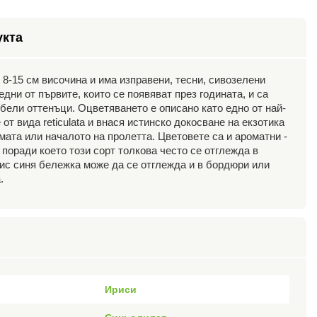
укта
 8-15 см височина и има изправени, тесни, сивозелени
едни от първите, които се появяват през годината, и са
бели оттенъци. Оцветяването е описано като едно от най-
от вида reticulata и внася истинско докосване на екзотика
имата или началото на пролетта. Цветовете са и ароматни -
 поради което този сорт толкова често се отглежда в
рис синя бележка може да се отглежда и в бордюри или
.
Ириси