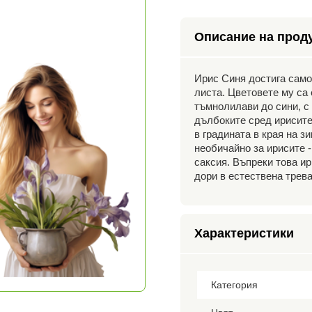
Описание на прод
Ирис Синя достига само
листа. Цветовете му са 
тъмнолилави до сини, с 
дълбоките сред ирисите 
в градината в края на з
необичайно за ирисите -
саксия. Въпреки това и
дори в естествена трева
Характеристики
Категория