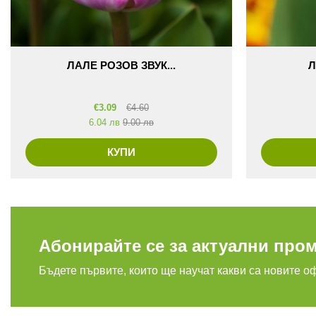
ЛАЛЕ РОЗОВ ЗВУК...
Л
€
3.09
€
4.60
6.04 лв
9.00 лв
КУПИ
Абонирайте се за актуални про
Бъдете първите, които ще научат какви са новите о