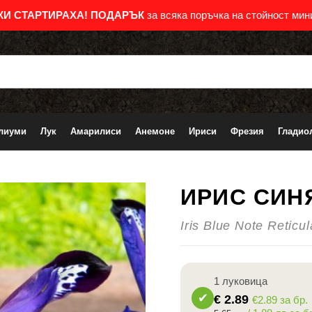
КИ СТАРТИРАХА!
ПОДАРЪК
за всяка поръчка на стойност мини
лиуми
Лук
Амарилиси
Анемоне
Ириси
Фрезия
Гладио
ИРИС СИН
-18%
Iris Blue Note Reticul
1 луковица
€
2.89
€2.89 за бр.