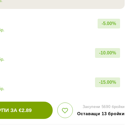
р.
-
5.00
%
бр.
-
10.00
%
бр.
-
15.00
%
бр.
Закупени 5690 бройки
УПИ ЗА €
2.89
Оставащи 13 бройки