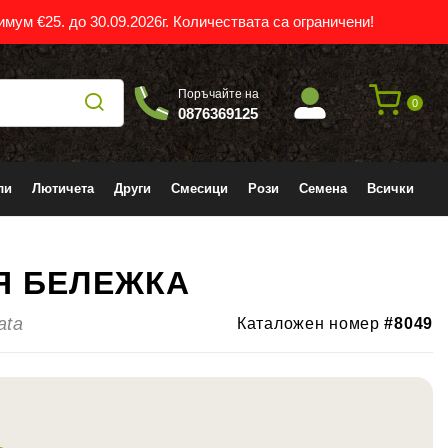
мум €25. до 30.09.2026г. Количествата са ограничени!
Поръчайте на
0
0876369125
ли
Лютичета
Други
Смесици
Рози
Семена
Всички
Я БЕЛЕЖКА
-18%
ata
Каталожен номер
#8049