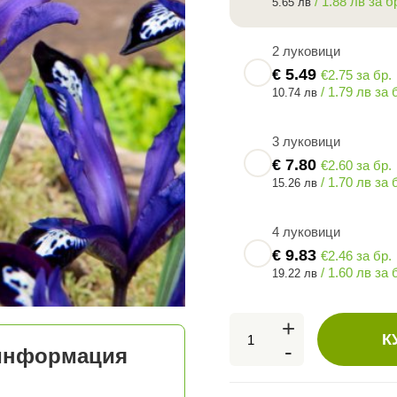
/ 1.88 лв за б
5.65 лв
2 луковици
€
5.49
€2.75 за бр.
/ 1.79 лв за 
10.74 лв
3 луковици
€
7.80
€2.60 за бр.
/ 1.70 лв за 
15.26 лв
4 луковици
€
9.83
€2.46 за бр.
/ 1.60 лв за 
19.22 лв
+
К
-
 информация