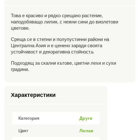
Това е красиво и рядко срещано растение,
наподобяващо лилия, с нежни сини до виолетови
цветове.
Среща се в степни и полупустинни райони на
Централна Азия и е ценено заради своята
устойчивост и декоративна стойност.ь
Подходящ за скални кътове, цветни лехи и сухи
градини.
Характеристики
Категория
Други
Цвят
Лилав