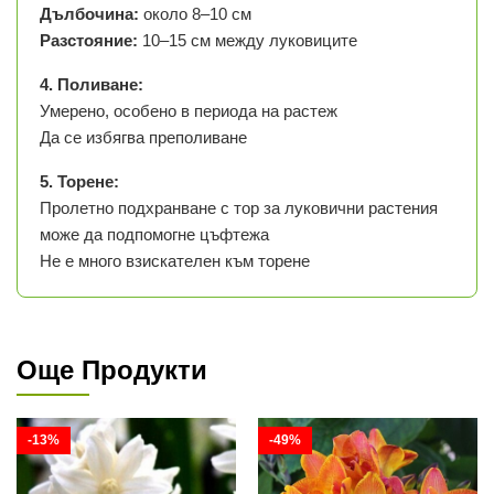
Дълбочина:
около 8–10 см
Разстояние:
10–15 см между луковиците
4. Поливане:
Умерено, особено в периода на растеж
Да се избягва преполиване
5. Торене:
Пролетно подхранване с тор за луковични растения
може да подпомогне цъфтежа
Не е много взискателен към торене
Още Продукти
-13%
-49%