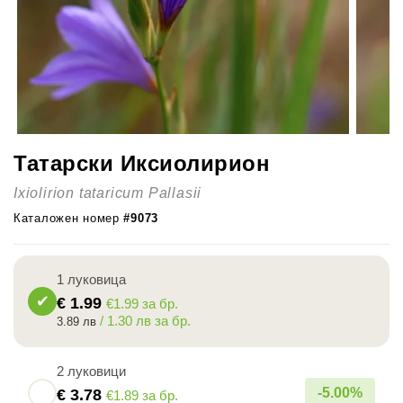
Татарски Иксиолирион
Ixiolirion tataricum Pallasii
Каталожен номер
#9073
1 луковица
€
1.99
€1.99 за бр.
/ 1.30 лв за бр.
3.89 лв
2 луковици
-
5.00
%
€
3.78
€1.89 за бр.