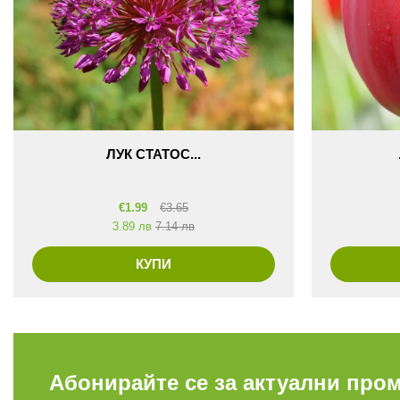
ЛУК СТАТОС...
€
1.99
€
3.65
3.89 лв
7.14 лв
КУПИ
Абонирайте се за актуални про