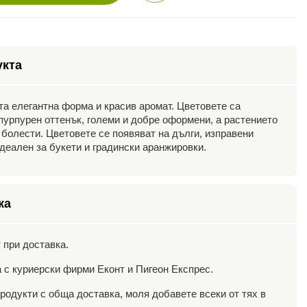
укта
та елегантна форма и красив аромат. Цветовете са
 пурпурен оттенък, големи и добре оформени, а растението
 болести. Цветовете се появяват на дълги, изправени
идеален за букети и градински аранжировки.
ка
 при доставка.
 с куриерски фирми Еконт и Пигеон Експрес.
родукти с обща доставка, моля добавете всеки от тях в