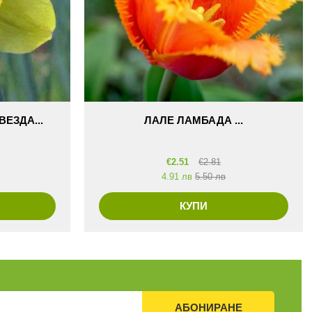
ЕЗДА...
ЛАЛЕ ЛАМБАДА ...
€
2.51
€
2.81
4.91 лв
5.50 лв
КУПИ
АБОНИРАНЕ