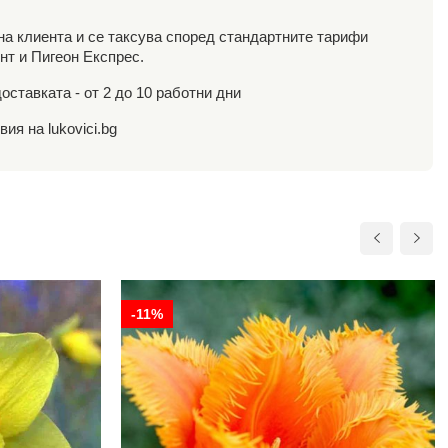
 на клиента и се таксува според стандартните тарифи
нт и Пигеон Експрес.
оставката - от 2 до 10 работни дни
ия на lukovici.bg
-11%