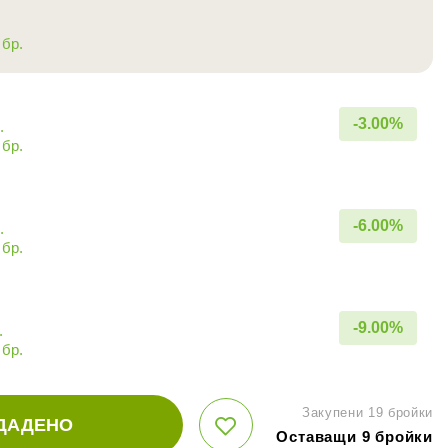
 бр.
-
3.00
%
.
 бр.
-
6.00
%
.
 бр.
-
9.00
%
.
 бр.
Закупени 19 бройки
ДАДЕНО
Оставащи 9 бройки