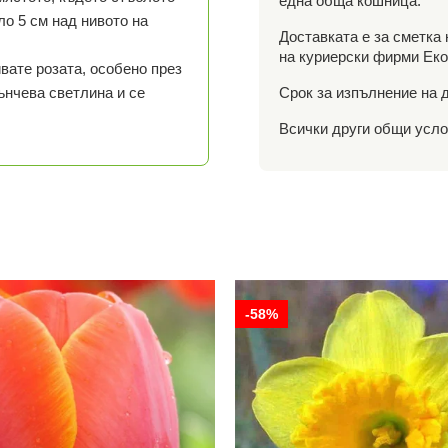
една обща кошница.
оло 5 см над нивото на
Доставката е за сметка
на куриерски фирми Еко
вате розата, особено през
ънчева светлина и се
Срок за изпълнение на д
Всички други общи услов
-58%