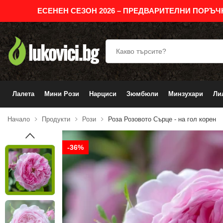
ЕСЕНЕН СЕЗОН 2026 – ПРЕДВАРИТЕЛНИ ПОРЪЧ
Лалета
Мини Рози
Нарциси
Зюмбюли
Минзухари
Ли
Начало
Продукти
Рози
Роза Розовото Сърце - на гол корен
-36%