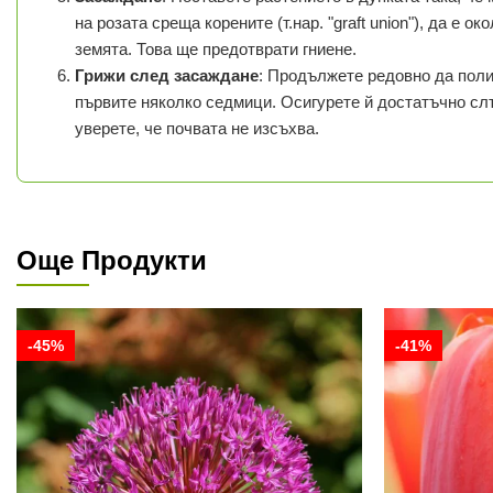
на розата среща корените (т.нар. "graft union"), да е ок
земята. Това ще предотврати гниене.
Грижи след засаждане
: Продължете редовно да поли
първите няколко седмици. Осигурете й достатъчно сл
уверете, че почвата не изсъхва.
Още Продукти
-45%
-41%