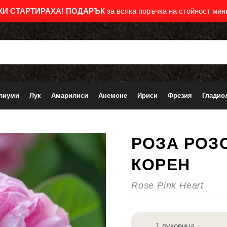
КИ СТАРТИРАХА!
ПОДАРЪК
за всяка поръчка на стойност мини
лиуми
Лук
Амарилиси
Анемоне
Ириси
Фрезия
Гладио
РОЗА РОЗО
-36%
КОРЕН
Rose Pink Heart
1 луковица