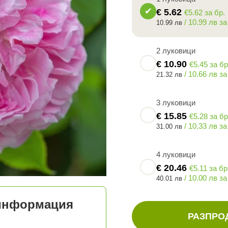
€
5.62
€5.62 за бр.
/ 10.99 лв за
10.99 лв
2 луковици
€
10.90
€5.45 за бр
/ 10.66 лв за
21.32 лв
3 луковици
€
15.85
€5.28 за бр
/ 10.33 лв за
31.00 лв
4 луковици
€
20.46
€5.11 за бр
/ 10.00 лв за
40.01 лв
 информация
РАЗПРО