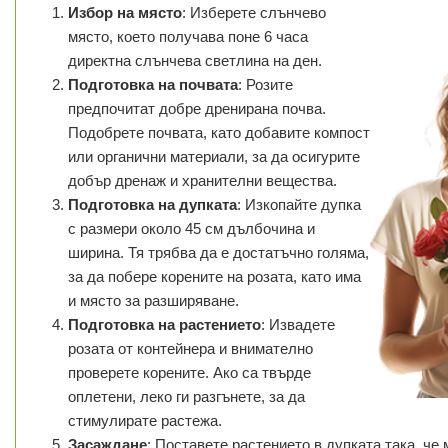
Избор на място
: Изберете слънчево
място, което получава поне 6 часа
директна слънчева светлина на ден.
Подготовка на почвата
: Розите
предпочитат добре дренирана почва.
Подобрете почвата, като добавите компост
или органични материали, за да осигурите
добър дренаж и хранителни вещества.
Подготовка на дупката
: Изкопайте дупка
с размери около 45 см дълбочина и
ширина. Тя трябва да е достатъчно голяма,
за да побере корените на розата, като има
и място за разширяване.
Подготовка на растението
: Извадете
розата от контейнера и внимателно
проверете корените. Ако са твърде
оплетени, леко ги разгънете, за да
стимулирате растежа.
Засаждане
: Поставете растението в дупката така, че