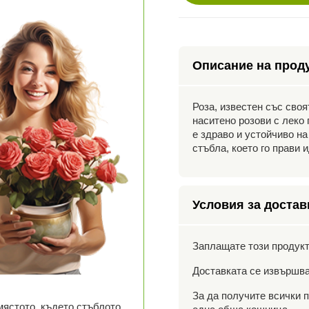
Описание на прод
Роза, известен със своя
наситено розови с леко
е здраво и устойчиво на
стъбла, което го прави 
Условия за достав
Заплащате този продукт
Доставката се извършва
За да получите всички п
 мястото, където стъблото