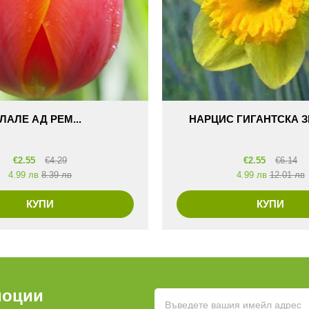
ЛАЛЕ АД РЕМ...
НАРЦИС ГИГАНТСКА ЗВ
€
2.55
€
4.29
€
2.55
€
6.14
4.99 лв
8.39 лв
4.99 лв
12.01 лв
КУПИ
КУПИ
моции