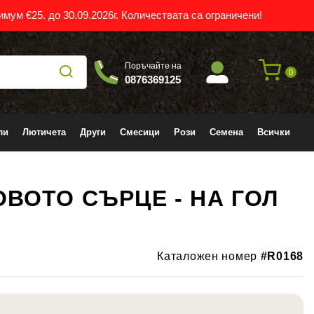
мум €25. до 30.09.2026г. Количествата са ограничени!
Поръчайте на
0
0876369125
ли
Лютичета
Други
Смесици
Рози
Семена
Всички
ВОТО СЪРЦЕ - НА ГОЛ
-36%
Каталожен номер
#R0168