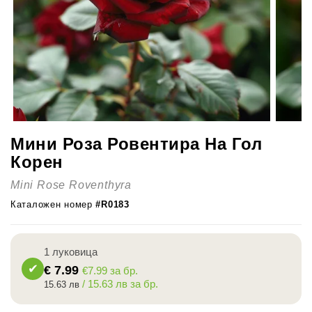
Мини Роза Ровентира На Гол
Корен
Mini Rose Roventhyra
Каталожен номер
#R0183
1 луковица
€
7.99
€7.99 за бр.
/ 15.63 лв за бр.
15.63 лв