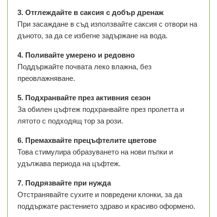
3. Отглеждайте в саксия с добър дренаж
При засаждане в съд използвайте саксия с отвори на
дъното, за да се избегне задържане на вода.
4. Поливайте умерено и редовно
Поддържайте почвата леко влажна, без
преовлажняване.
5. Подхранвайте през активния сезон
За обилен цъфтеж подхранвайте през пролетта и
лятото с подходящ тор за рози.
6. Премахвайте прецъфтелите цветове
Това стимулира образуването на нови пъпки и
удължава периода на цъфтеж.
7. Подрязвайте при нужда
Отстранявайте сухите и повредени клонки, за да
поддържате растението здраво и красиво оформено.