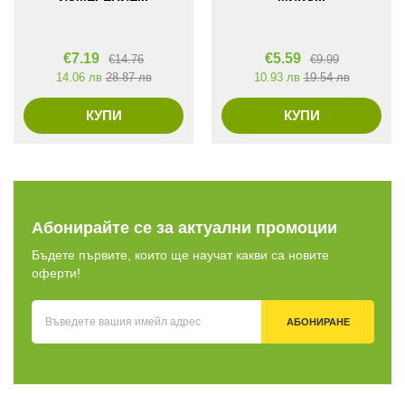
€
7.19
€
5.59
€
14.76
€
9.99
14.06 лв
28.87 лв
10.93 лв
19.54 лв
КУПИ
КУПИ
Абонирайте се за актуални промоции
Бъдете първите, които ще научат какви са новите
оферти!
АБОНИРАНЕ