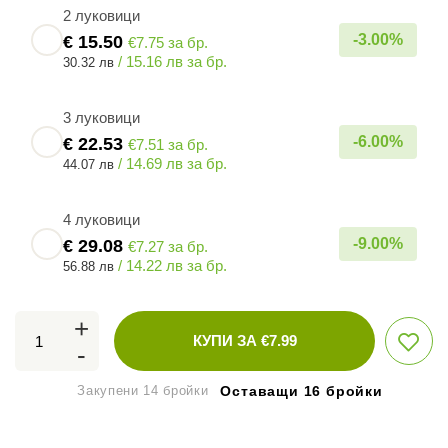
2 луковици
-
3.00
%
€
15.50
€7.75 за бр.
/ 15.16 лв за бр.
30.32 лв
3 луковици
-
6.00
%
€
22.53
€7.51 за бр.
/ 14.69 лв за бр.
44.07 лв
4 луковици
-
9.00
%
€
29.08
€7.27 за бр.
/ 14.22 лв за бр.
56.88 лв
+
КУПИ ЗА €
7.99
-
Закупени 14 бройки
Оставащи 16 бройки